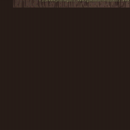
© 2026
www.prontolegna.ch
|
www.legnadaarderebellinzona.ch
|
www.l